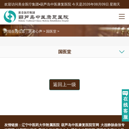
欢迎访问美全医疗集团•葫芦岛中医康复医院 今天是
2026年08月09日 星期天
联系电话：0429-8010595
您现在的位置：
患者心声
>
国医堂
>
国医堂
返回上一级
在
线
客
服
友情链接：
辽宁中医药大学附属医院
葫芦岛中医康复医院官网
大连静脉曲张专