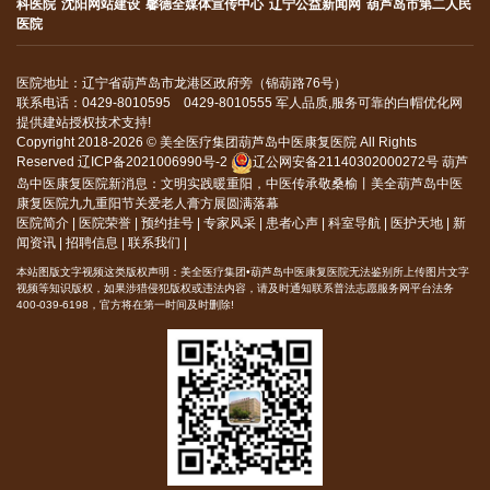
科医院
沈阳网站建设
馨德全媒体宣传中心
辽宁公益新闻网
葫芦岛市第二人民
医院
医院地址：辽宁省葫芦岛市龙港区政府旁（锦葫路76号）
联系电话：0429-8010595 0429-8010555 军人品质,服务可靠的白帽优化网
提供建站授权技术支持!
Copyright 2018-2026 © 美全医疗集团葫芦岛中医康复医院 All Rights
Reserved
辽ICP备2021006990号-2
辽公网安备21140302000272号
葫芦
岛中医康复医院新消息：
文明实践暖重阳，中医传承敬桑榆丨美全葫芦岛中医
康复医院九九重阳节关爱老人膏方展圆满落幕
医院简介
|
医院荣誉
|
预约挂号
|
专家风采
|
患者心声
|
科室导航
|
医护天地
|
新
闻资讯
|
招聘信息
|
联系我们
|
本站图版文字视频这类版权声明：美全医疗集团•葫芦岛中医康复医院无法鉴别所上传图片文字
视频等知识版权，如果涉猎侵犯版权或违法内容，请及时通知联系普法志愿服务网平台法务
400-039-6198，官方将在第一时间及时删除!