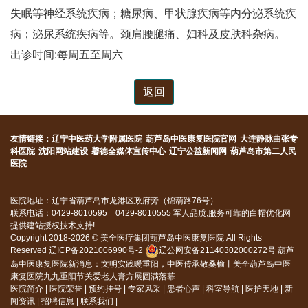
失眠等神经系统疾病；糖尿病、甲状腺疾病等内分泌系统疾
病；泌尿系统疾病等。颈肩腰腿痛、妇科及皮肤科杂病。
出诊时间:每周五至周六
返回
友情链接：
辽宁中医药大学附属医院
葫芦岛中医康复医院官网
大连静脉曲张专
科医院
沈阳网站建设
馨德全媒体宣传中心
辽宁公益新闻网
葫芦岛市第二人民
医院
医院地址：辽宁省葫芦岛市龙港区政府旁（锦葫路76号）
联系电话：0429-8010595 0429-8010555 军人品质,服务可靠的白帽优化网
提供建站授权技术支持!
Copyright 2018-2026 © 美全医疗集团葫芦岛中医康复医院 All Rights
Reserved
辽ICP备2021006990号-2
辽公网安备21140302000272号
葫芦
岛中医康复医院新消息：
文明实践暖重阳，中医传承敬桑榆丨美全葫芦岛中医
康复医院九九重阳节关爱老人膏方展圆满落幕
医院简介
|
医院荣誉
|
预约挂号
|
专家风采
|
患者心声
|
科室导航
|
医护天地
|
新
闻资讯
|
招聘信息
|
联系我们
|