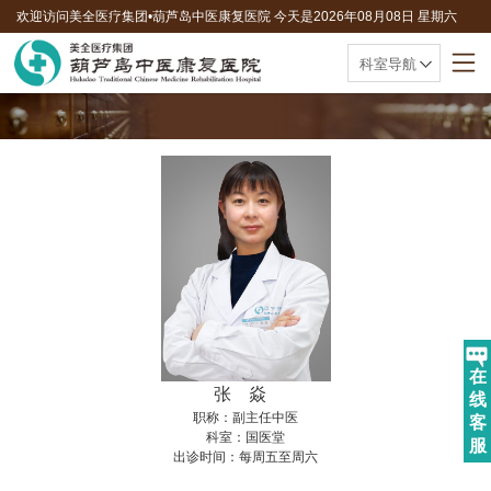
欢迎访问美全医疗集团•葫芦岛中医康复医院 今天是
2026年08月08日 星期六
联系电话：0429-8010595
科室导航
在
张 焱
线
职称：副主任中医
客
科室：国医堂
服
出诊时间：每周五至周六