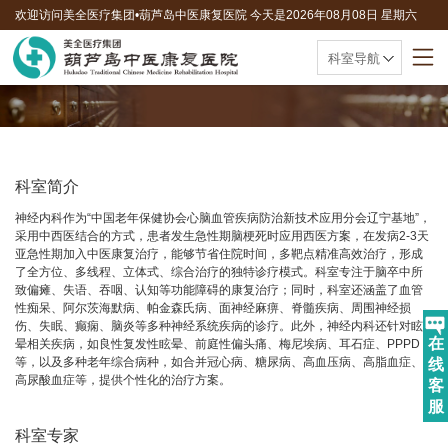
欢迎访问美全医疗集团•葫芦岛中医康复医院 今天是
2026年08月08日 星期六
联系电话：0429-8010595
科室导航
科室简介
神经内科作为“中国老年保健协会心脑血管疾病防治新技术应用分会辽宁基地”，
采用中西医结合的方式，患者发生急性期脑梗死时应用西医方案，在发病2-3天
亚急性期加入中医康复治疗，能够节省住院时间，多靶点精准高效治疗，形成
了全方位、多线程、立体式、综合治疗的独特诊疗模式。科室专注于脑卒中所
致偏瘫、失语、吞咽、认知等功能障碍的康复治疗；同时，科室还涵盖了血管
性痴呆、阿尔茨海默病、帕金森氏病、面神经麻痹、脊髓疾病、周围神经损
伤、失眠、癫痫、脑炎等多种神经系统疾病的诊疗。此外，神经内科还针对眩
在
晕相关疾病，如良性复发性眩晕、前庭性偏头痛、梅尼埃病、耳石症、PPPD
等，以及多种老年综合病种，如合并冠心病、糖尿病、高血压病、高脂血症、
线
高尿酸血症等，提供个性化的治疗方案。
客
服
科室专家