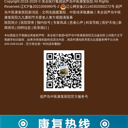
Copyright 2018-2026 © 美全医疗集团葫芦岛中医康复医院 All Rights
Reserved
辽ICP备2021006990号-2
辽公网安备21140302000272号
葫芦
岛中医康复医院新消息：
文明实践暖重阳，中医传承敬桑榆丨美全葫芦岛中医
康复医院九九重阳节关爱老人膏方展圆满落幕
医院简介
|
医院荣誉
|
预约挂号
|
专家风采
|
患者心声
|
科室导航
|
医护天地
|
新
闻资讯
|
招聘信息
|
联系我们
|
本站图版文字视频这类版权声明：美全医疗集团•葫芦岛中医康复医院无法鉴别所上传图片文字
视频等知识版权，如果涉猎侵犯版权或违法内容，请及时通知联系普法志愿服务网平台法务
400-039-6198，官方将在第一时间及时删除!
葫芦岛中医康复医院官方服务号