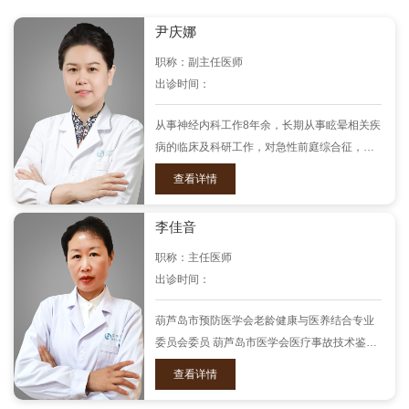
尹庆娜
职称：副主任医师
出诊时间：
从事神经内科工作8年余，长期从事眩晕相关疾
病的临床及科研工作，对急性前庭综合征，发
作性前庭综合征，前庭性偏头痛，梅尼埃病，
查看详情
PPPD以及其他头晕头痛相关疾病具有丰富临
床经验；同时擅长脑血管疾病、血管性认
李佳音
职称：主任医师
出诊时间：
葫芦岛市预防医学会老龄健康与医养结合专业
委员会委员 葫芦岛市医学会医疗事故技术鉴定
专家 先后在锦州医科大学附属第一医院神经内
查看详情
科、循环内科进修学习，受到闵连秋教授亲传
指导