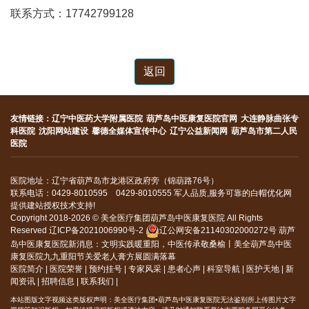
联系方式：17742799128
返回
友情链接：
辽宁中医药大学附属医院
葫芦岛中医康复医院官网
大连静脉曲张专
科医院
沈阳网站建设
馨德全媒体宣传中心
辽宁公益新闻网
葫芦岛市第二人民
医院
医院地址：辽宁省葫芦岛市龙港区政府旁（锦葫路76号）
联系电话：0429-8010595 0429-8010555 军人品质,服务可靠的白帽优化网
提供建站授权技术支持!
Copyright 2018-2026 © 美全医疗集团葫芦岛中医康复医院 All Rights
Reserved
辽ICP备2021006990号-2
辽公网安备21140302000272号
葫芦
岛中医康复医院新消息：
文明实践暖重阳，中医传承敬桑榆丨美全葫芦岛中医
康复医院九九重阳节关爱老人膏方展圆满落幕
医院简介
|
医院荣誉
|
预约挂号
|
专家风采
|
患者心声
|
科室导航
|
医护天地
|
新
闻资讯
|
招聘信息
|
联系我们
|
本站图版文字视频这类版权声明：美全医疗集团•葫芦岛中医康复医院无法鉴别所上传图片文字